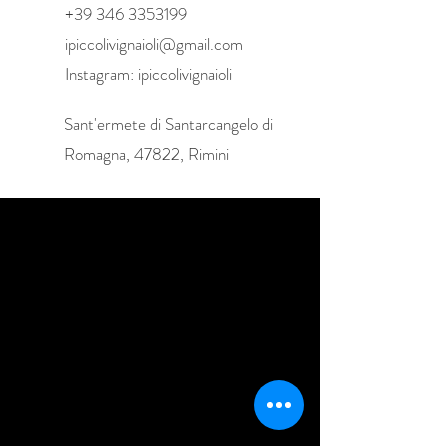
+39 346 3353199
ipiccolivignaioli@gmail.com
Instagram: ipiccolivignaioli
Sant'ermete di Santarcangelo di
Romagna, 47822, Rimini